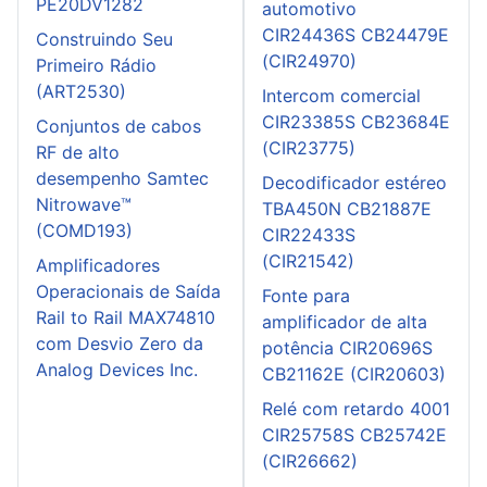
PE20DV1282
automotivo
CIR24436S CB24479E
Construindo Seu
(CIR24970)
Primeiro Rádio
(ART2530)
Intercom comercial
CIR23385S CB23684E
Conjuntos de cabos
(CIR23775)
RF de alto
desempenho Samtec
Decodificador estéreo
Nitrowave™
TBA450N CB21887E
(COMD193)
CIR22433S
(CIR21542)
Amplificadores
Operacionais de Saída
Fonte para
Rail to Rail MAX74810
amplificador de alta
com Desvio Zero da
potência CIR20696S
Analog Devices Inc.
CB21162E (CIR20603)
Relé com retardo 4001
CIR25758S CB25742E
(CIR26662)