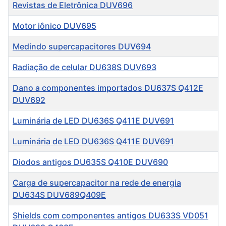
Título
Revistas de Eletrônica DUV696
Motor iônico DUV695
Medindo supercapacitores DUV694
Radiação de celular DU638S DUV693
Dano a componentes importados DU637S Q412E
DUV692
Luminária de LED DU636S Q411E DUV691
Luminária de LED DU636S Q411E DUV691
Diodos antigos DU635S Q410E DUV690
Carga de supercapacitor na rede de energia
DU634S DUV689Q409E
Shields com componentes antigos DU633S VD051