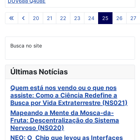
DUV688 Q408E
Artigos
20
21
22
23
24
25
26
27
Página 25 de 96
Busca no site
Últimas Notícias
Quem está nos vendo ou o que nos
assiste: Como a Ciência Redefine a
Busca por Vida Extraterrestre (NS021)
Mapeando a Mente da Mosca-da-
Fruta: Descentralização do Sistema
Nervoso (NS020)
NEO: O Chip que levou as Interfaces