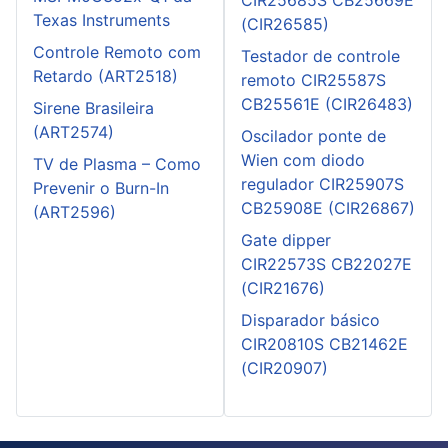
Texas Instruments
(CIR26585)
Controle Remoto com
Testador de controle
Retardo (ART2518)
remoto CIR25587S
CB25561E (CIR26483)
Sirene Brasileira
(ART2574)
Oscilador ponte de
Wien com diodo
TV de Plasma – Como
regulador CIR25907S
Prevenir o Burn-In
CB25908E (CIR26867)
(ART2596)
Gate dipper
CIR22573S CB22027E
(CIR21676)
Disparador básico
CIR20810S CB21462E
(CIR20907)