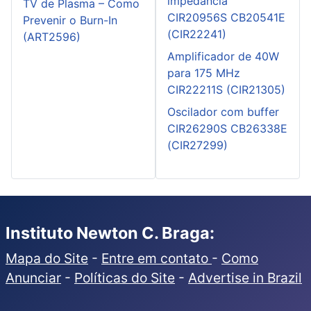
impedância
TV de Plasma – Como
CIR20956S CB20541E
Prevenir o Burn-In
(CIR22241)
(ART2596)
Amplificador de 40W
para 175 MHz
CIR22211S (CIR21305)
Oscilador com buffer
CIR26290S CB26338E
(CIR27299)
Instituto Newton C. Braga:
Mapa do Site
-
Entre em contato
-
Como
Anunciar
-
Políticas do Site
-
Advertise in Brazil