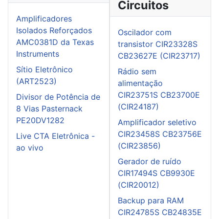
Circuitos
Amplificadores
Isolados Reforçados
Oscilador com
AMC0381D da Texas
transistor CIR23328S
Instruments
CB23627E (CIR23717)
Sítio Eletrônico
Rádio sem
(ART2523)
alimentação
CIR23751S CB23700E
Divisor de Potência de
(CIR24187)
8 Vias Pasternack
PE20DV1282
Amplificador seletivo
CIR23458S CB23756E
Live CTA Eletrônica -
(CIR23856)
ao vivo
Gerador de ruído
CIR17494S CB9930E
(CIR20012)
Backup para RAM
CIR24785S CB24835E