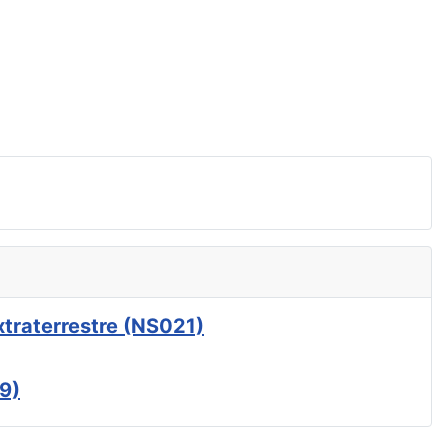
xtraterrestre (NS021)
9)