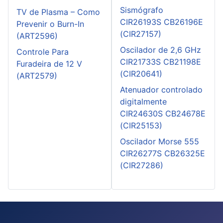
Sismógrafo
TV de Plasma – Como
CIR26193S CB26196E
Prevenir o Burn-In
(CIR27157)
(ART2596)
Oscilador de 2,6 GHz
Controle Para
CIR21733S CB21198E
Furadeira de 12 V
(CIR20641)
(ART2579)
Atenuador controlado
digitalmente
CIR24630S CB24678E
(CIR25153)
Oscilador Morse 555
CIR26277S CB26325E
(CIR27286)