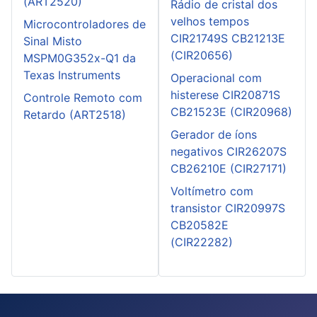
(ART2520)
Rádio de cristal dos
velhos tempos
Microcontroladores de
CIR21749S CB21213E
Sinal Misto
(CIR20656)
MSPM0G352x-Q1 da
Texas Instruments
Operacional com
histerese CIR20871S
Controle Remoto com
CB21523E (CIR20968)
Retardo (ART2518)
Gerador de íons
negativos CIR26207S
CB26210E (CIR27171)
Voltímetro com
transistor CIR20997S
CB20582E
(CIR22282)