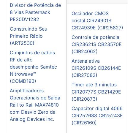
Divisor de Potência de
8 Vias Pasternack
Oscilador CMOS
PE20DV1282
cristal CIR24901S
CB24939E (CIR25827)
Construindo Seu
Primeiro Rádio
Controle de potência
(ART2530)
CIR23621S CB23570E
(CIR24062)
Conjuntos de cabos
RF de alto
Antena ativa
desempenho Samtec
CIR26109S CB26144E
Nitrowave™
(CIR27082)
(COMD193)
Timer até 3 minutos
Amplificadores
CIR20777S CB21429E
Operacionais de Saída
(CIR20873)
Rail to Rail MAX74810
Capacitor digital 4066
com Desvio Zero da
CIR25268S CB25243E
Analog Devices Inc.
(CIR26160)