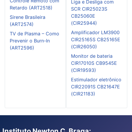
Controle Remoto com
Liga e Desliga com
Retardo (ART2518)
SCR CIR25023S
CB25060E
Sirene Brasileira
(CIR25944)
(ART2574)
Amplificador LM3900
TV de Plasma – Como
CIR25165S CB25165E
Prevenir o Burn-In
(CIR26050)
(ART2596)
Monitor de bateria
CIR17010S CB9545E
(CIR19593)
Estimulador eletrônico
CIR22091S CB21647E
(CIR21183)
Instituto Newton C. Braga: