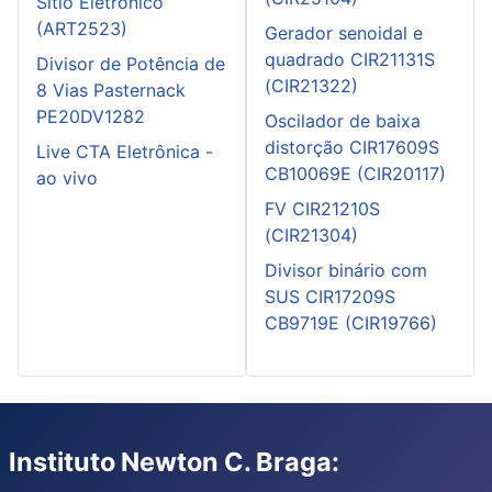
Sítio Eletrônico
(ART2523)
Gerador senoidal e
quadrado CIR21131S
Divisor de Potência de
(CIR21322)
8 Vias Pasternack
PE20DV1282
Oscilador de baixa
distorção CIR17609S
Live CTA Eletrônica -
CB10069E (CIR20117)
ao vivo
FV CIR21210S
(CIR21304)
Divisor binário com
SUS CIR17209S
CB9719E (CIR19766)
Instituto Newton C. Braga: