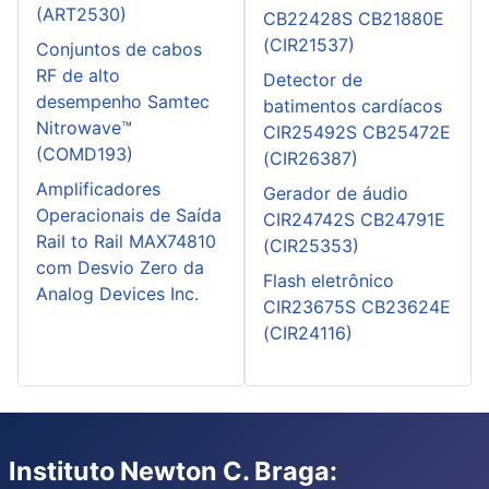
(ART2530)
CB22428S CB21880E
(CIR21537)
Conjuntos de cabos
RF de alto
Detector de
desempenho Samtec
batimentos cardíacos
Nitrowave™
CIR25492S CB25472E
(COMD193)
(CIR26387)
Amplificadores
Gerador de áudio
Operacionais de Saída
CIR24742S CB24791E
Rail to Rail MAX74810
(CIR25353)
com Desvio Zero da
Flash eletrônico
Analog Devices Inc.
CIR23675S CB23624E
(CIR24116)
Instituto Newton C. Braga: