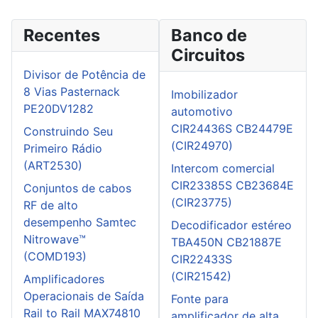
Recentes
Banco de
Circuitos
Divisor de Potência de
8 Vias Pasternack
Imobilizador
PE20DV1282
automotivo
CIR24436S CB24479E
Construindo Seu
(CIR24970)
Primeiro Rádio
(ART2530)
Intercom comercial
CIR23385S CB23684E
Conjuntos de cabos
(CIR23775)
RF de alto
desempenho Samtec
Decodificador estéreo
Nitrowave™
TBA450N CB21887E
(COMD193)
CIR22433S
(CIR21542)
Amplificadores
Operacionais de Saída
Fonte para
Rail to Rail MAX74810
amplificador de alta