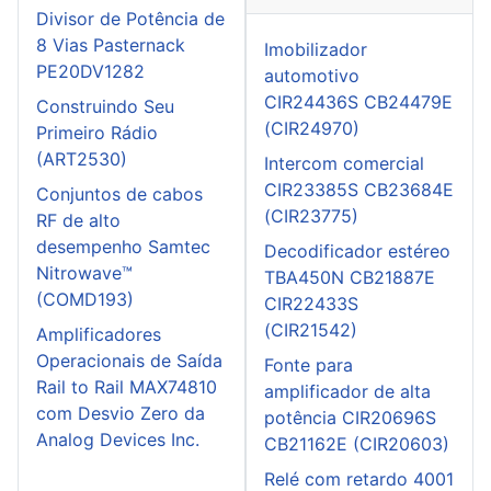
Divisor de Potência de
8 Vias Pasternack
Imobilizador
PE20DV1282
automotivo
CIR24436S CB24479E
Construindo Seu
(CIR24970)
Primeiro Rádio
(ART2530)
Intercom comercial
CIR23385S CB23684E
Conjuntos de cabos
(CIR23775)
RF de alto
desempenho Samtec
Decodificador estéreo
Nitrowave™
TBA450N CB21887E
(COMD193)
CIR22433S
(CIR21542)
Amplificadores
Operacionais de Saída
Fonte para
Rail to Rail MAX74810
amplificador de alta
com Desvio Zero da
potência CIR20696S
Analog Devices Inc.
CB21162E (CIR20603)
Relé com retardo 4001