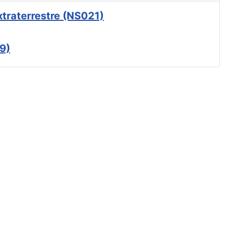
xtraterrestre (NS021)
9)