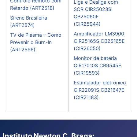
Controle Remoto com
Liga e Desliga com
Retardo (ART2518)
SCR CIR25023S
CB25060E
Sirene Brasileira
(CIR25944)
(ART2574)
Amplificador LM3900
TV de Plasma – Como
CIR25165S CB25165E
Prevenir o Burn-In
(CIR26050)
(ART2596)
Monitor de bateria
CIR17010S CB9545E
(CIR19593)
Estimulador eletrônico
CIR22091S CB21647E
(CIR21183)
Instituto Newton C. Braga: