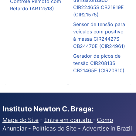
Controle Remoto com
CIR22465S CB21919E
Retardo (ART2518)
(CIR21575)
Sensor de tensão para
veículos com positivo
à massa CIR24427S
CB24470E (CIR24961)
Gerador de picos de
tensão CIR20813S
CB21465E (CIR20910)
Instituto Newton C. Braga:
Mapa do Site
-
Entre em contato
-
Como
Anunciar
-
Políticas do Site
-
Advertise in Brazil