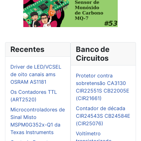
Recentes
Banco de
Circuitos
Driver de LED/VCSEL
de oito canais ams
Protetor contra
OSRAM AS1181
sobretensão CA3130
CIR22551S CB22005E
Os Contadores TTL
(CIR21661)
(ART2520)
Contador de década
Microcontroladores de
CIR24543S CB24584E
Sinal Misto
(CIR25076)
MSPM0G352x-Q1 da
Texas Instruments
Voltímetro
transistorizado