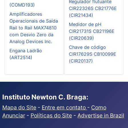
Regulador flutuante
(COMD193)
CIR22326S CB21776E
Amplificadores
(CIR21434)
Operacionais de Saída
Medidor de pH
Rail to Rail MAX74810
CIR21731S CB21196E
com Desvio Zero da
(CIR20639)
Analog Devices Inc.
Chave de código
Engana Ladrão
CIR17629S CB10099E
(ART2514)
(CIR20137)
Instituto Newton C. Braga:
Mapa do Site
-
Entre em contato
-
Como
Anunciar
-
Políticas do Site
-
Advertise in Brazil