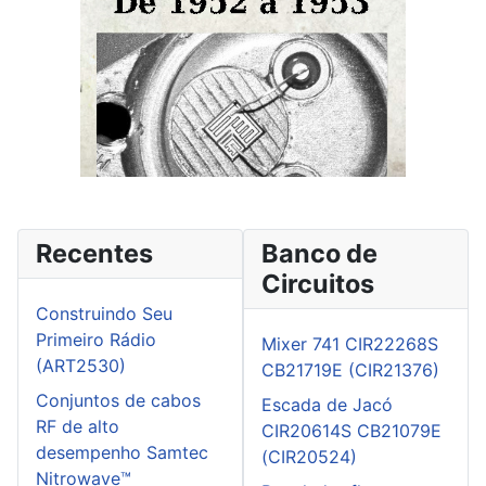
Recentes
Banco de
Circuitos
Construindo Seu
Primeiro Rádio
Mixer 741 CIR22268S
(ART2530)
CB21719E (CIR21376)
Conjuntos de cabos
Escada de Jacó
RF de alto
CIR20614S CB21079E
desempenho Samtec
(CIR20524)
Nitrowave™