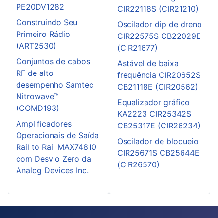
PE20DV1282
CIR22118S (CIR21210)
Construindo Seu
Oscilador dip de dreno
Primeiro Rádio
CIR22575S CB22029E
(ART2530)
(CIR21677)
Conjuntos de cabos
Astável de baixa
RF de alto
frequência CIR20652S
desempenho Samtec
CB21118E (CIR20562)
Nitrowave™
Equalizador gráfico
(COMD193)
KA2223 CIR25342S
Amplificadores
CB25317E (CIR26234)
Operacionais de Saída
Oscilador de bloqueio
Rail to Rail MAX74810
CIR25671S CB25644E
com Desvio Zero da
(CIR26570)
Analog Devices Inc.