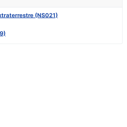
xtraterrestre (NS021)
9)