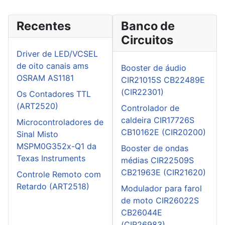
Recentes
Banco de
Circuitos
Driver de LED/VCSEL
de oito canais ams
Booster de áudio
OSRAM AS1181
CIR21015S CB22489E
(CIR22301)
Os Contadores TTL
(ART2520)
Controlador de
caldeira CIR17726S
Microcontroladores de
CB10162E (CIR20200)
Sinal Misto
MSPM0G352x-Q1 da
Booster de ondas
Texas Instruments
médias CIR22509S
CB21963E (CIR21620)
Controle Remoto com
Retardo (ART2518)
Modulador para farol
de moto CIR26022S
CB26044E
(CIR26983)