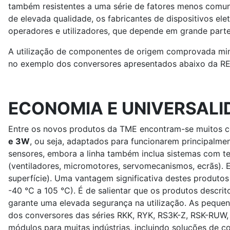
também resistentes a uma série de fatores menos comuns
de elevada qualidade, os fabricantes de dispositivos el
operadores e utilizadores, que depende em grande parte
A utilização de componentes de origem comprovada mi
no exemplo dos conversores apresentados abaixo da 
ECONOMIA E UNIVERSALI
Entre os novos produtos da TME encontram-se muitos 
e 3W
, ou seja, adaptados para funcionarem principalme
sensores, embora a linha também inclua sistemas com t
(ventiladores, micromotores, servomecanismos, ecrãs).
superfície). Uma vantagem significativa destes produto
-40 °C a 105 °C). É de salientar que os produtos descri
garante uma elevada segurança na utilização. As peque
dos conversores das séries RKK, RYK, RS3K-Z, RSK-RUW,
módulos para muitas indústrias, incluindo soluções de 