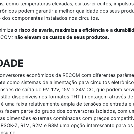
, como temperaturas elevadas, curtos-circuitos, impulsos, 
etrônicos podem garantir a melhor qualidade dos seus prod
 dos componentes instalados nos circuitos.
nimiza
o risco de avaria, maximiza a eficiência e a durabil
RECOM:
não elevam os custos de seus produtos.
DADE
conversores econômicos da RECOM com diferentes parâmet
nte como sistemas de alimentação para circuitos eletrôni
ensões de saída de 9V, 12V, 15V e 24V CC, que podem serv
 Estão disponíveis nos formatos THT (montagem através de
s é uma faixa relativamente ampla de tensões de entrada e
tos fazem parte do grupo dos conversores isolados, com um
nas dimensões externas combinadas com preços competitiv
 RSOK-Z, R1M, R2M e R3M uma opção interessante para os f
consumo.