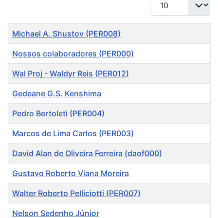
Mostrar #
Título
Michael A. Shustov (PER008)
Nossos colaboradores (PER000)
Wal Proj - Waldyr Reis (PER012)
Gedeane G.S. Kenshima
Pedro Bertoleti (PER004)
Marcos de Lima Carlos (PER003)
David Alan de Oliveira Ferreira (daof000)
Gustavo Roberto Viana Moreira
Walter Roberto Pelliciotti (PER007)
Nelson Sedenho Júnior