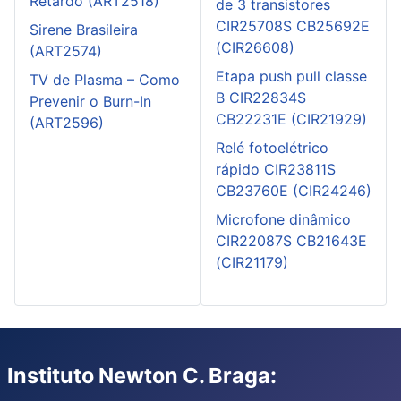
Retardo (ART2518)
de 3 transistores
CIR25708S CB25692E
Sirene Brasileira
(CIR26608)
(ART2574)
Etapa push pull classe
TV de Plasma – Como
B CIR22834S
Prevenir o Burn-In
CB22231E (CIR21929)
(ART2596)
Relé fotoelétrico
rápido CIR23811S
CB23760E (CIR24246)
Microfone dinâmico
CIR22087S CB21643E
(CIR21179)
Instituto Newton C. Braga: