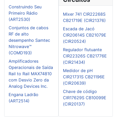
Construindo Seu
Primeiro Rádio
Mixer 741 CIR22268S
(ART2530)
CB21719E (CIR21376)
Conjuntos de cabos
Escada de Jacó
RF de alto
CIR20614S CB21079E
desempenho Samtec
(CIR20524)
Nitrowave™
Regulador flutuante
(COMD193)
CIR22326S CB21776E
Amplificadores
(CIR21434)
Operacionais de Saída
Medidor de pH
Rail to Rail MAX74810
CIR21731S CB21196E
com Desvio Zero da
(CIR20639)
Analog Devices Inc.
Chave de código
Engana Ladrão
CIR17629S CB10099E
(ART2514)
(CIR20137)