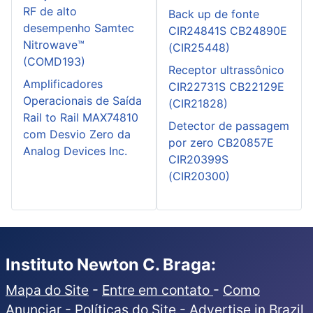
RF de alto
Back up de fonte
desempenho Samtec
CIR24841S CB24890E
Nitrowave™
(CIR25448)
(COMD193)
Receptor ultrassônico
Amplificadores
CIR22731S CB22129E
Operacionais de Saída
(CIR21828)
Rail to Rail MAX74810
Detector de passagem
com Desvio Zero da
por zero CB20857E
Analog Devices Inc.
CIR20399S
(CIR20300)
Instituto Newton C. Braga:
Mapa do Site
-
Entre em contato
-
Como
Anunciar
-
Políticas do Site
-
Advertise in Brazil