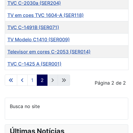
Título
TVC C-2030a (SER204)
TV em coes TVC 1604-A (SER118)
TVC C-1491B (SER071)
TV Modelo C1410 (SER009)
Televisor em cores C-2053 (SER014)
TVC C-1425 A (SER001)
Artigos
1
2
Página 2 de 2
Busca no site
Últimas Notícias