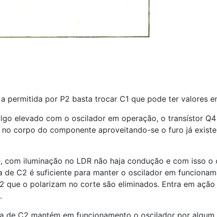
e a permitida por P2 basta trocar C1 que pode ter valores 
o elevado com o oscilador em operação, o transístor Q4 p
no corpo do componente aproveitando-se o furo já existent
, com iluminação no LDR não haja condução e com isso o o
a de C2 é suficiente para manter o oscilador em funcionam
2 que o polarizam no corte são eliminados. Entra em ação 
.
rga de C2 mantém em funcionamento o oscilador por algum