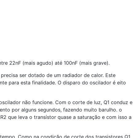
entre 22nF (mais agudo) até 100nF (mais grave).
recisa ser dotado de um radiador de calor. Este
e para esta finalidade. O disparo do oscilador é eito
scilador não funcione. Com o corte de luz, Q1 conduz e
ento por alguns segundos, fazendo muito barulho. o
R2 que leva o transístor quase a saturação e com isso a
 tempo. Como na condição de corte dos transistores Q1