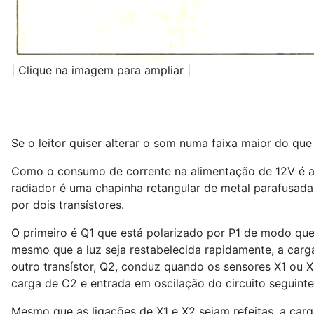
| Clique na imagem para ampliar |
Se o leitor quiser alterar o som numa faixa maior do qu
Como o consumo de corrente na alimentação de 12V é alg
radiador é uma chapinha retangular de metal parafusada 
por dois transístores.
O primeiro é Q1 que está polarizado por P1 de modo que
mesmo que a luz seja restabelecida rapidamente, a carg
outro transístor, Q2, conduz quando os sensores X1 ou X
carga de C2 e entrada em oscilação do circuito seguinte
Mesmo que as ligações de X1 e X2 sejam refeitas, a ca