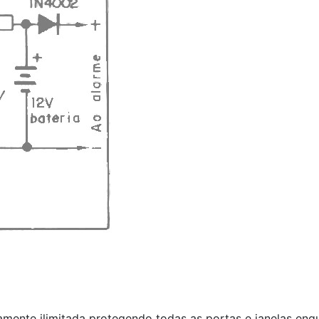
amente ilimitada protegendo todas as portas e janelas e