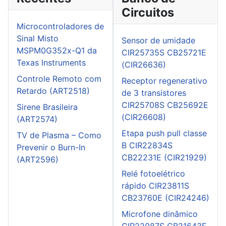
Circuitos
Microcontroladores de
Sinal Misto
Sensor de umidade
MSPM0G352x-Q1 da
CIR25735S CB25721E
Texas Instruments
(CIR26636)
Controle Remoto com
Receptor regenerativo
Retardo (ART2518)
de 3 transistores
CIR25708S CB25692E
Sirene Brasileira
(CIR26608)
(ART2574)
Etapa push pull classe
TV de Plasma – Como
B CIR22834S
Prevenir o Burn-In
CB22231E (CIR21929)
(ART2596)
Relé fotoelétrico
rápido CIR23811S
CB23760E (CIR24246)
Microfone dinâmico