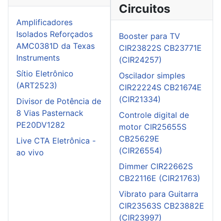
Circuitos
Amplificadores
Isolados Reforçados
Booster para TV
AMC0381D da Texas
CIR23822S CB23771E
Instruments
(CIR24257)
Sítio Eletrônico
Oscilador simples
(ART2523)
CIR22224S CB21674E
(CIR21334)
Divisor de Potência de
8 Vias Pasternack
Controle digital de
PE20DV1282
motor CIR25655S
CB25629E
Live CTA Eletrônica -
(CIR26554)
ao vivo
Dimmer CIR22662S
CB22116E (CIR21763)
Vibrato para Guitarra
CIR23563S CB23882E
(CIR23997)