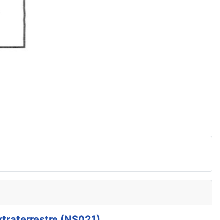
xtraterrestre (NS021)