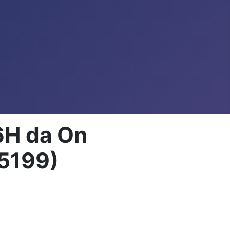
6H da On
5199)