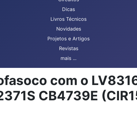
Dicas
Livros Técnicos
Novidades
Projetos e Artigos
Revistas
mais ...
nofasoco com o LV831
2371S CB4739E (CIR1