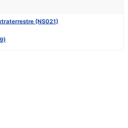
xtraterrestre (NS021)
9)