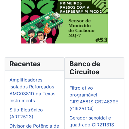
Recentes
Banco de
Circuitos
Amplificadores
Isolados Reforçados
Filtro ativo
AMC0381D da Texas
programável
Instruments
CIR24581S CB24629E
(CIR25104)
Sítio Eletrônico
(ART2523)
Gerador senoidal e
quadrado CIR21131S
Divisor de Potência de