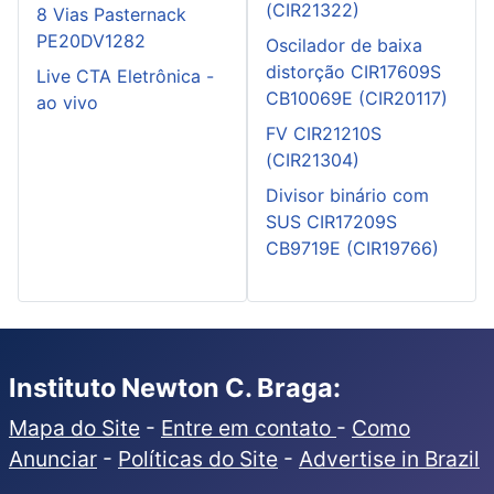
(CIR21322)
8 Vias Pasternack
PE20DV1282
Oscilador de baixa
distorção CIR17609S
Live CTA Eletrônica -
CB10069E (CIR20117)
ao vivo
FV CIR21210S
(CIR21304)
Divisor binário com
SUS CIR17209S
CB9719E (CIR19766)
Instituto Newton C. Braga:
Mapa do Site
-
Entre em contato
-
Como
Anunciar
-
Políticas do Site
-
Advertise in Brazil