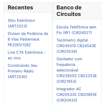
Recentes
Banco de
Circuitos
Sítio Eletrônico
(ART2523)
Escuta Telefônica sem
Fio (RF) (CIR24027)
Divisor de Potência de
8 Vias Pasternack
Tacômetro digital
PE20DV1282
CIR24501S CB24543E
(CIR25034)
Live CTA Eletrônica -
ao vivo
Oscilador com
frequência
Construindo Seu
selecionável
Primeiro Rádio
CIR22855S CB22253E
(ART2530)
(CIR21953)
Integrador AC
CIR20533S CB20993E
(CIR20433)