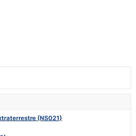
xtraterrestre (NS021)