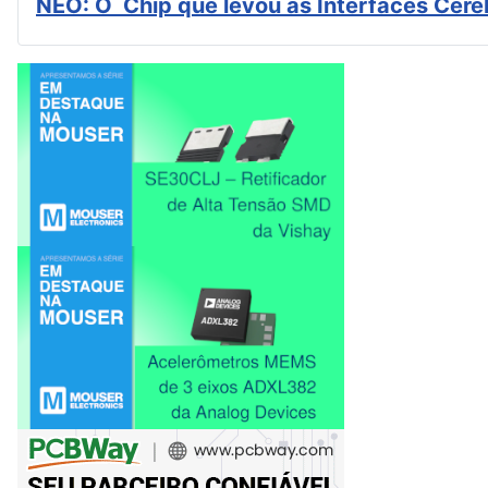
NEO: O Chip que levou as Interfaces Cér