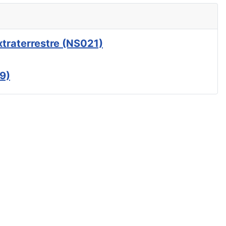
xtraterrestre (NS021)
9)