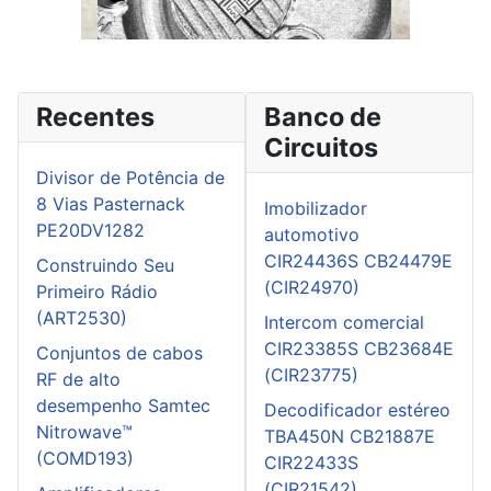
Recentes
Banco de
Circuitos
Divisor de Potência de
8 Vias Pasternack
Imobilizador
PE20DV1282
automotivo
CIR24436S CB24479E
Construindo Seu
(CIR24970)
Primeiro Rádio
(ART2530)
Intercom comercial
CIR23385S CB23684E
Conjuntos de cabos
(CIR23775)
RF de alto
desempenho Samtec
Decodificador estéreo
Nitrowave™
TBA450N CB21887E
(COMD193)
CIR22433S
(CIR21542)