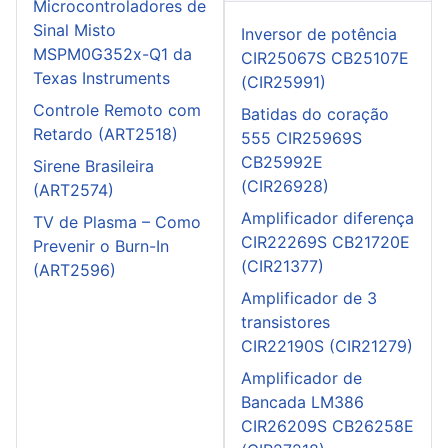
Microcontroladores de
Sinal Misto
Inversor de potência
MSPM0G352x-Q1 da
CIR25067S CB25107E
Texas Instruments
(CIR25991)
Controle Remoto com
Batidas do coração
Retardo (ART2518)
555 CIR25969S
CB25992E
Sirene Brasileira
(CIR26928)
(ART2574)
Amplificador diferença
TV de Plasma – Como
CIR22269S CB21720E
Prevenir o Burn-In
(CIR21377)
(ART2596)
Amplificador de 3
transistores
CIR22190S (CIR21279)
Amplificador de
Bancada LM386
CIR26209S CB26258E