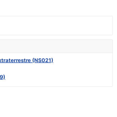
xtraterrestre (NS021)
9)