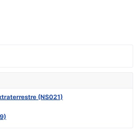
xtraterrestre (NS021)
9)