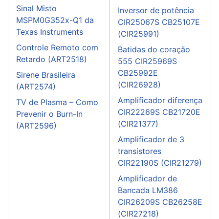
Sinal Misto
Inversor de potência
MSPM0G352x-Q1 da
CIR25067S CB25107E
Texas Instruments
(CIR25991)
Controle Remoto com
Batidas do coração
Retardo (ART2518)
555 CIR25969S
CB25992E
Sirene Brasileira
(CIR26928)
(ART2574)
Amplificador diferença
TV de Plasma – Como
CIR22269S CB21720E
Prevenir o Burn-In
(CIR21377)
(ART2596)
Amplificador de 3
transistores
CIR22190S (CIR21279)
Amplificador de
Bancada LM386
CIR26209S CB26258E
(CIR27218)