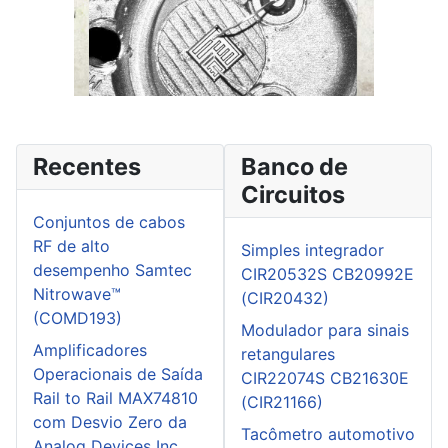
Recentes
Banco de
Circuitos
Conjuntos de cabos
RF de alto
Simples integrador
desempenho Samtec
CIR20532S CB20992E
Nitrowave™
(CIR20432)
(COMD193)
Modulador para sinais
Amplificadores
retangulares
Operacionais de Saída
CIR22074S CB21630E
Rail to Rail MAX74810
(CIR21166)
com Desvio Zero da
Tacômetro automotivo
Analog Devices Inc.