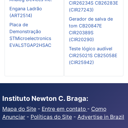
CIR26234S CB26283E
Engana Ladrão
(CIR27243)
(ART2514)
Gerador de salva de
Placa de
tom CB20847E
Demonstração
CIR20389S
STMicroelectronics
(CIR20290)
EVALSTGAP2HSAC
Teste lógico audível
CIR25021S CB25058E
(CIR25942)
Instituto Newton C. Braga:
Mapa do Site
-
Entre em contato
-
Como
Anunciar
-
Políticas do Site
-
Advertise in Brazil