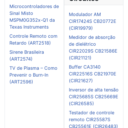
Microcontroladores de
Sinal Misto
Modulador AM
MSPM0G352x-Q1 da
CIR17424S CB20772E
Texas Instruments
(CIR19979)
Controle Remoto com
Medidor de absorção
Retardo (ART2518)
de dielétrico
CIR22029S CB21586E
Sirene Brasileira
(CIR21121)
(ART2574)
Buffer CA3140
TV de Plasma – Como
CIR22516S CB21970E
Prevenir o Burn-In
(CIR21627)
(ART2596)
Inversor de alta tensão
CIR25685S CB25669E
(CIR26585)
Testador de controle
remoto CIR25587S
CB25561E (CIR26483)