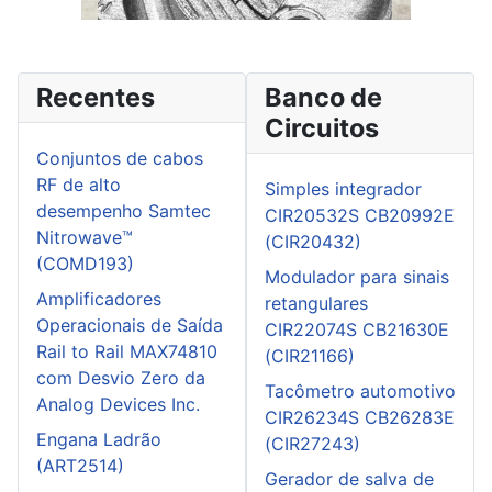
Recentes
Banco de
Circuitos
Conjuntos de cabos
RF de alto
Simples integrador
desempenho Samtec
CIR20532S CB20992E
Nitrowave™
(CIR20432)
(COMD193)
Modulador para sinais
Amplificadores
retangulares
Operacionais de Saída
CIR22074S CB21630E
Rail to Rail MAX74810
(CIR21166)
com Desvio Zero da
Tacômetro automotivo
Analog Devices Inc.
CIR26234S CB26283E
Engana Ladrão
(CIR27243)
(ART2514)
Gerador de salva de