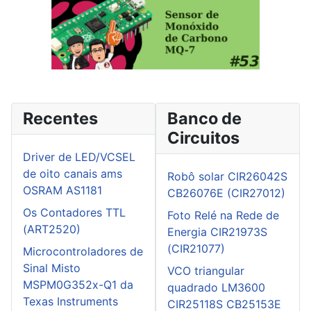
Recentes
Banco de
Circuitos
Driver de LED/VCSEL
de oito canais ams
Robô solar CIR26042S
OSRAM AS1181
CB26076E (CIR27012)
Os Contadores TTL
Foto Relé na Rede de
(ART2520)
Energia CIR21973S
(CIR21077)
Microcontroladores de
Sinal Misto
VCO triangular
MSPM0G352x-Q1 da
quadrado LM3600
Texas Instruments
CIR25118S CB25153E