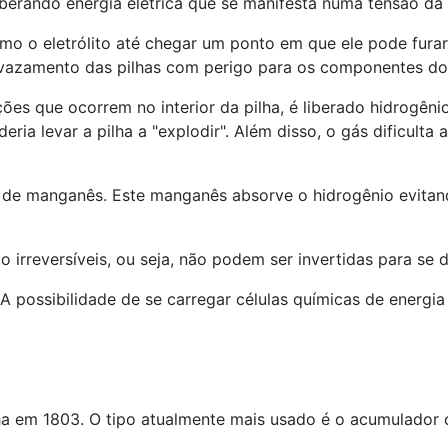
liberando energia elétrica que se manifesta numa tensão da
omo o eletrólito até chegar um ponto em que ele pode fura
 vazamento das pilhas com perigo para os componentes do
ões que ocorrem no interior da pilha, é liberado hidrogên
ia levar a pilha a "explodir". Além disso, o gás dificulta 
se de manganês. Este manganês absorve o hidrogênio evita
 irreversíveis, ou seja, não podem ser invertidas para se d
. A possibilidade de se carregar células químicas de energi
ha em 1803. O tipo atualmente mais usado é o acumulador 