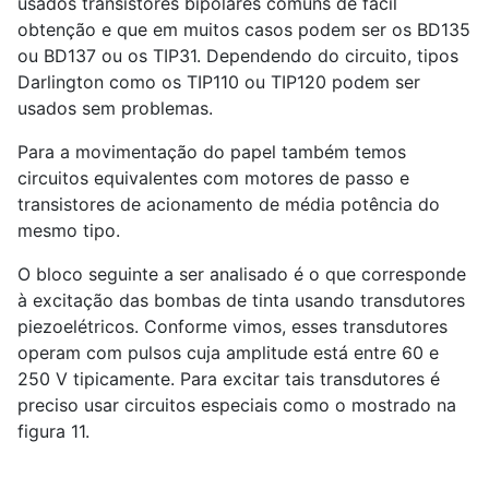
usados transistores bipolares comuns de fácil
obtenção e que em muitos casos podem ser os BD
1
35
ou BD
1
37 ou os TIP
3
1. Dependendo do circuito, tipos
Darlington como os TIP
1
10 ou TIP
1
20 podem ser
usados sem problemas.
Para a movimentação do papel também temos
circuitos equivalentes com motores de passo e
transistores de acionamento de média potência do
mesmo tipo.
O bloco seguinte a ser analisado é o que corresponde
à excitação das bombas de tinta usando transdutores
piezoelétricos. Conforme vimos, esses transdutores
operam com pulsos cuja amplitude está entre 60 e
250 V tipicamente. Para excitar tais transdutores é
preciso usar circuitos especiais como o mostrado na
figura 11.