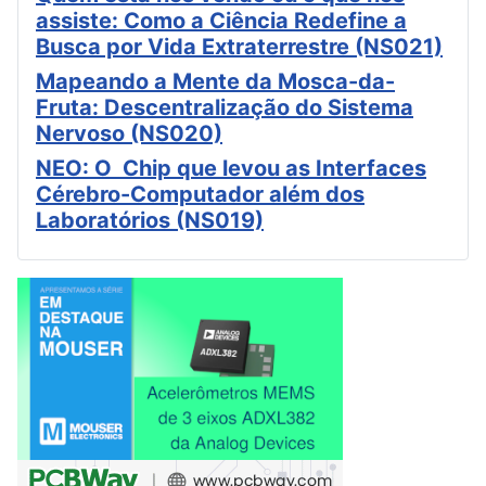
assiste: Como a Ciência Redefine a
Busca por Vida Extraterrestre (NS021)
Mapeando a Mente da Mosca-da-
Fruta: Descentralização do Sistema
Nervoso (NS020)
NEO: O Chip que levou as Interfaces
Cérebro-Computador além dos
Laboratórios (NS019)