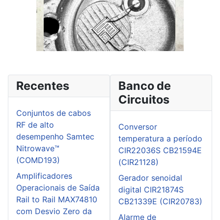
Recentes
Banco de
Circuitos
Conjuntos de cabos
RF de alto
Conversor
desempenho Samtec
temperatura a período
Nitrowave™
CIR22036S CB21594E
(COMD193)
(CIR21128)
Amplificadores
Gerador senoidal
Operacionais de Saída
digital CIR21874S
Rail to Rail MAX74810
CB21339E (CIR20783)
com Desvio Zero da
Alarme de