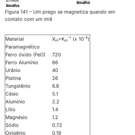
Figura 141 – Um prego se magnetiza quando em
contato com um imã
-1
-5
Material
X
=K
(x 10
)
m
m
Paramagnético
Ferro óxido (FeO)
720
Ferro Alumínio
66
Urânio
40
Platina
26
Tungstênio
6.8
Césio
5.1
Alumínio
2.2
Lítio
1.4
Magnésio
1.2
Sódio
0.72
Oxigênio
0.19