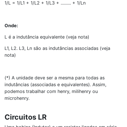
1/L = 1/L1 + 1/L2 + 1/L3 + ......... + 1/Ln
Onde:
L é a indutância equivalente (veja nota)
L1, L2. L3, Ln são as indutâncias associadas (veja
nota)
(*) A unidade deve ser a mesma para todas as
indutâncias (associadas e equivalentes). Assim,
podemos trabalhar com henry, milihenry ou
microhenry.
Circuitos LR
Uma bobina (Indutor) e um resistor ligados em série,