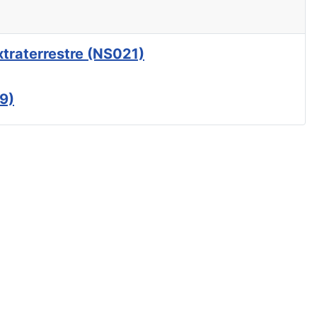
xtraterrestre (NS021)
9)