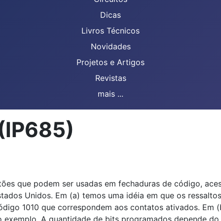
Dicas
Livros Técnicos
Novidades
Projetos e Artigos
Revistas
mais ...
(IP685)
ões que podem ser usadas em fechaduras de código, acesso r
tados Unidos. Em (a) temos uma idéia em que os ressalto
ódigo 1010 que correspondem aos contatos ativados. Em (
o exemplo. A quantidade de bits programados depende do 