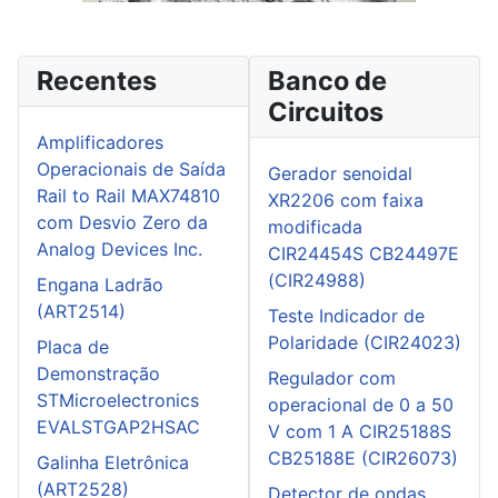
Recentes
Banco de
Circuitos
Amplificadores
Operacionais de Saída
Gerador senoidal
Rail to Rail MAX74810
XR2206 com faixa
com Desvio Zero da
modificada
Analog Devices Inc.
CIR24454S CB24497E
(CIR24988)
Engana Ladrão
(ART2514)
Teste Indicador de
Polaridade (CIR24023)
Placa de
Demonstração
Regulador com
STMicroelectronics
operacional de 0 a 50
EVALSTGAP2HSAC
V com 1 A CIR25188S
CB25188E (CIR26073)
Galinha Eletrônica
(ART2528)
Detector de ondas