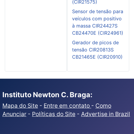
(CIR21575)
Sensor de tensão para
veículos com positivo
à massa CIR24427S
CB24470E (CIR24961)
Gerador de picos de
tensão CIR20813S
CB21465E (CIR20910)
Instituto Newton C. Braga:
Mapa do Site
-
Entre em contato
-
Como
Anunciar
-
Políticas do Site
-
Advertise in Brazil