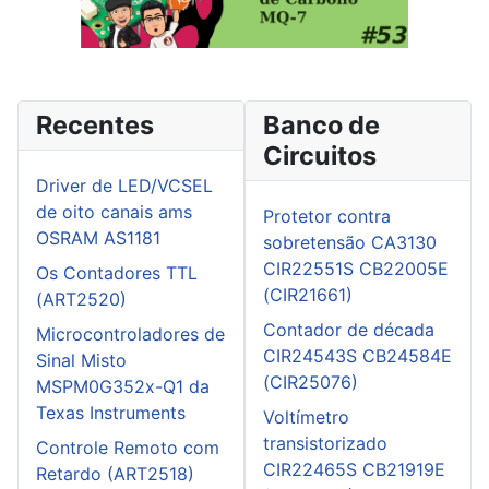
Recentes
Banco de
Circuitos
Driver de LED/VCSEL
de oito canais ams
Protetor contra
OSRAM AS1181
sobretensão CA3130
CIR22551S CB22005E
Os Contadores TTL
(CIR21661)
(ART2520)
Contador de década
Microcontroladores de
CIR24543S CB24584E
Sinal Misto
(CIR25076)
MSPM0G352x-Q1 da
Texas Instruments
Voltímetro
transistorizado
Controle Remoto com
CIR22465S CB21919E
Retardo (ART2518)