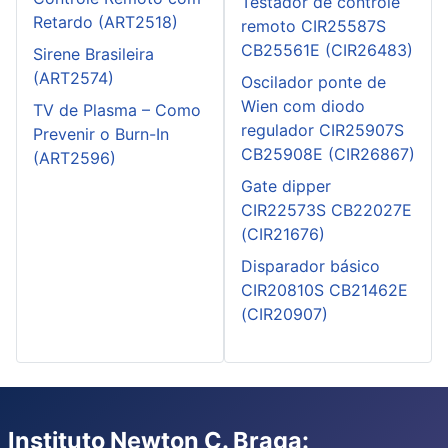
Testador de controle
Retardo (ART2518)
remoto CIR25587S
CB25561E (CIR26483)
Sirene Brasileira
(ART2574)
Oscilador ponte de
Wien com diodo
TV de Plasma – Como
regulador CIR25907S
Prevenir o Burn-In
CB25908E (CIR26867)
(ART2596)
Gate dipper
CIR22573S CB22027E
(CIR21676)
Disparador básico
CIR20810S CB21462E
(CIR20907)
Instituto Newton C. Braga: